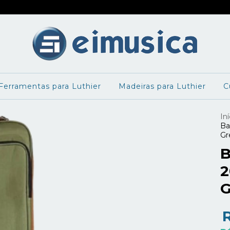
Ferramentas para Luthier
Madeiras para Luthier
C
Iní
Ba
Gr
B
2
G