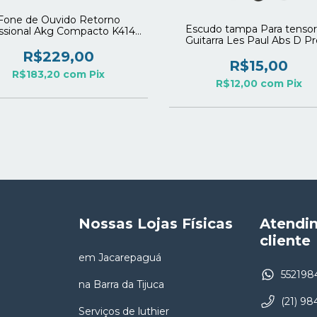
Fone de Ouvido Retorno
Escudo tampa Para tensor
issional Akg Compacto K414P
Guitarra Les Paul Abs D Pr
Original
R$229,00
R$15,00
R$183,20
com
Pix
R$12,00
com
Pix
Nossas Lojas Físicas
Atendi
cliente
em Jacarepaguá
552198
na Barra da Tijuca
(21) 9
Serviços de luthier