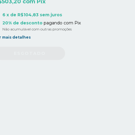
$503,20
com
Pix
6
x de
R$104,83
sem juros
20% de desconto
pagando com Pix
Não acumulável com outras promoções
r mais detalhes