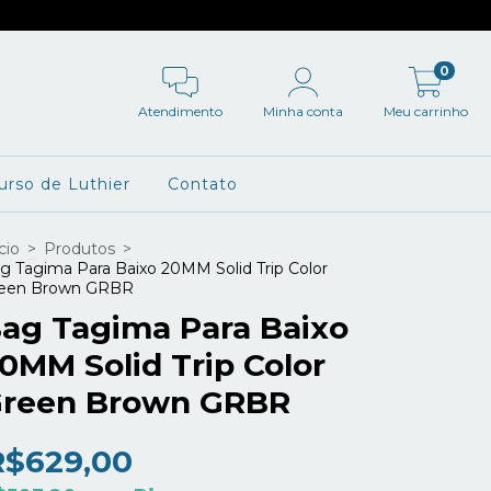
0
Atendimento
Minha conta
Meu carrinho
urso de Luthier
Contato
cio
>
Produtos
>
g Tagima Para Baixo 20MM Solid Trip Color
een Brown GRBR
ag Tagima Para Baixo
0MM Solid Trip Color
reen Brown GRBR
R$629,00