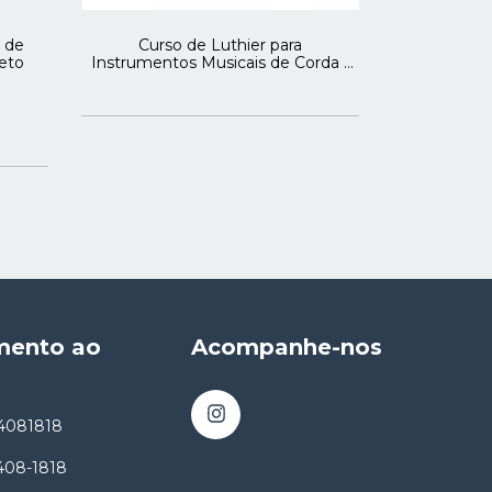
 de
Curso de Luthier para
Pedaleira
eto
Instrumentos Musicais de Corda -
Efeitos
Luthier do Futuro ldf
R
R$8
mento ao
Acompanhe-nos
4081818
8408-1818