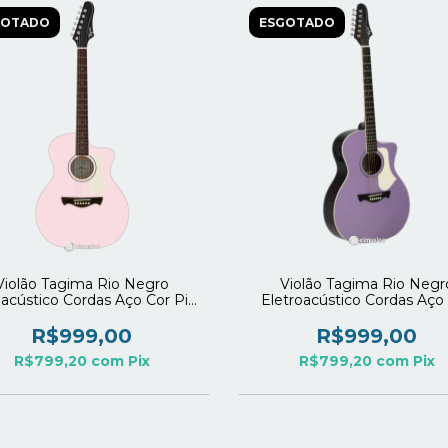
GOTADO
ESGOTADO
Violão Tagima Rio Negro
Violão Tagima Rio Negr
oacústico Cordas Aço Cor Pink
Eletroacústico Cordas Aço
Satin (SHPKS)
Purple (MILLS)
R$999,00
R$999,00
R$799,20
com
Pix
R$799,20
com
Pix