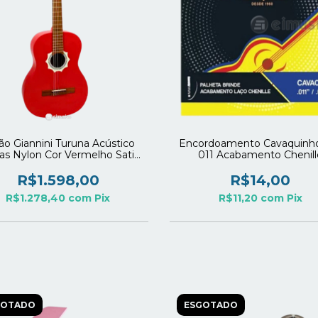
lão Giannini Turuna Acústico
Encordoamento Cavaquinh
as Nylon Cor Vermelho Satin
011 Acabamento Chenill
) Edição Limitada 120 anos
DTW
R$1.598,00
R$14,00
R$1.278,40
com
Pix
R$11,20
com
Pix
GOTADO
ESGOTADO