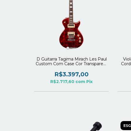
D Guitarra Tagima Mirach Les Paul
Vio
Custom Com Case Cor Transparent
Cord
Red (TRD)
(VMS
R$3.397,00
R$2.717,60
com
Pix
ES