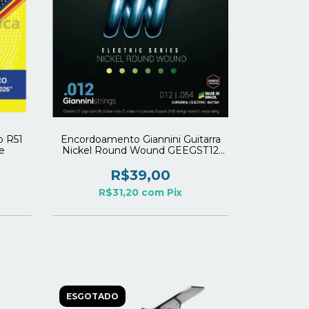
o R51
Encordoamento Giannini Guitarra
e
Nickel Round Wound GEEGST12
(.012 – .054)
R$39,00
R$31,20
com
Pix
ESGOTADO