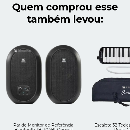
Quem comprou esse
também levou:
Par de Monitor de Referência
Escaleta 32 Tecla
Bluetooth JBL104Bt Original
Preta 