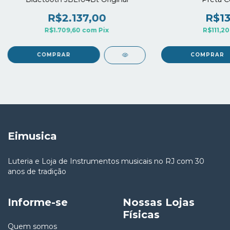
R$2.137,00
R$13
R$1.709,60
com
Pix
R$111,2
Eimusica
Luteria e Loja de Instrumentos musicais no RJ com 30
anos de tradição
Informe-se
Nossas Lojas
Físicas
Quem somos