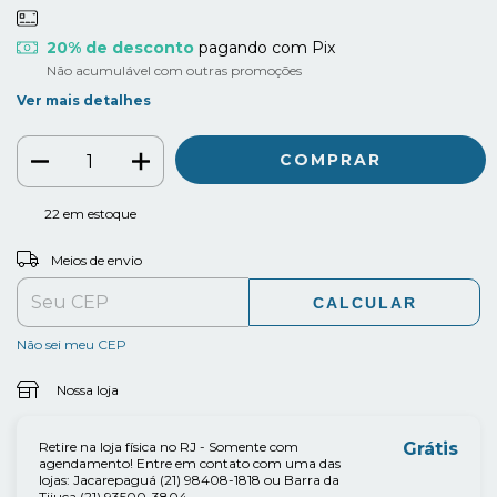
20% de desconto
pagando com Pix
Não acumulável com outras promoções
Ver mais detalhes
22
em estoque
ALTERAR CEP
Entregas para o CEP:
Meios de envio
CALCULAR
Não sei meu CEP
Nossa loja
Retire na loja física no RJ - Somente com
Grátis
agendamento! Entre em contato com uma das
lojas: Jacarepaguá (21) 98408-1818 ou Barra da
Tijuca (21) 93500-3804