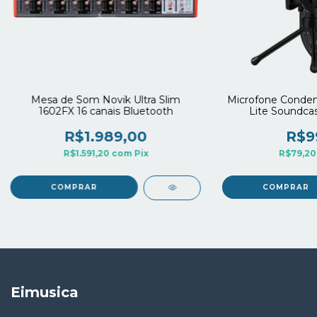
Mesa de Som Novik Ultra Slim
Microfone Conden
1602FX 16 canais Bluetooth
Lite Soundcas
Adaptad
R$1.989,00
R$9
R$1.591,20
com
Pix
R$79,2
Eimusica