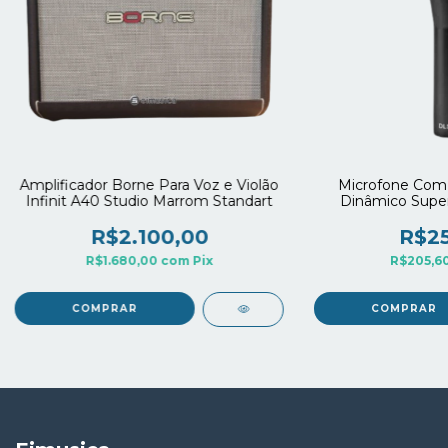
Amplificador Borne Para Voz e Violão
Microfone Com 
Infinit A40 Studio Marrom Standart
Dinâmico Super
Ch
R$2.100,00
R$25
R$1.680,00
com
Pix
R$205,6