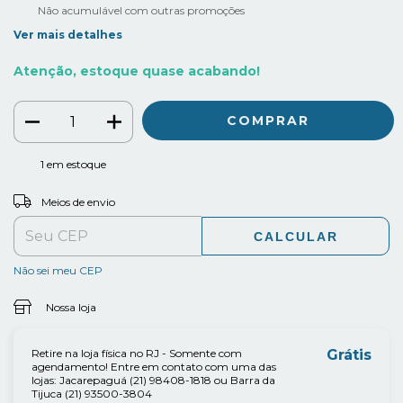
Não acumulável com outras promoções
Ver mais detalhes
Atenção, estoque quase acabando!
1
em estoque
ALTERAR CEP
Entregas para o CEP:
Meios de envio
CALCULAR
Não sei meu CEP
Nossa loja
Retire na loja física no RJ - Somente com
Grátis
agendamento! Entre em contato com uma das
lojas: Jacarepaguá (21) 98408-1818 ou Barra da
Tijuca (21) 93500-3804