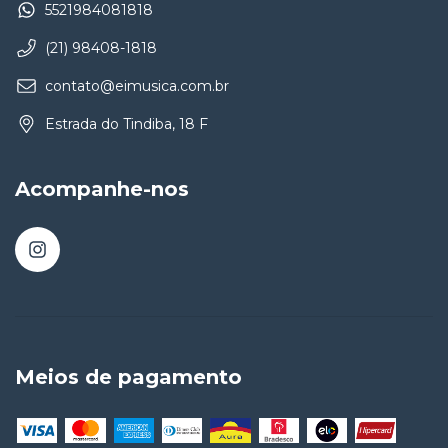
5521984081818
(21) 98408-1818
contato@eimusica.com.br
Estrada do Tindiba, 18 F
Acompanhe-nos
Meios de pagamento