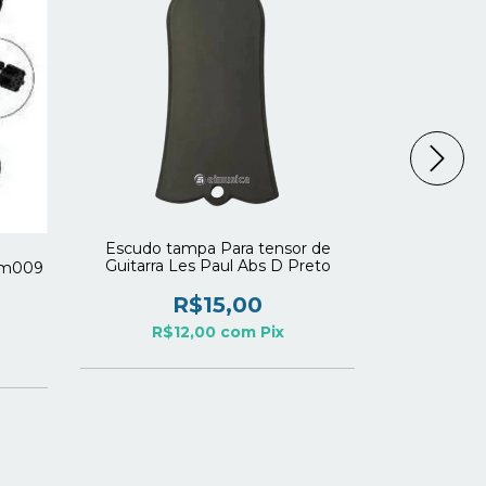
Escudo tampa Para tensor de
Amplificad
Guitarra Les Paul Abs D Preto
Santo 
 Sm009
R$15,00
R
R$12,00
com
Pix
R$1