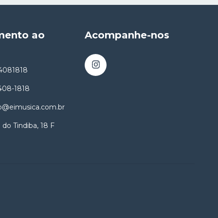
mento ao
Acompanhe-nos
4081818
8408-1818
o@eimusica.com.br
 do Tindiba, 18 F