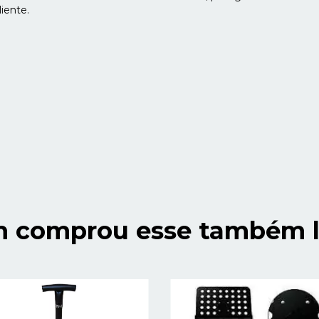
iente.
 comprou esse também l