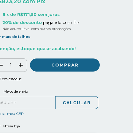
$823,20
com
Pix
6
x de
R$171,50
sem juros
20% de desconto
pagando com Pix
Não acumulável com outras promoções
r mais detalhes
enção, estoque quase acabando!
1
em estoque
ALTERAR CEP
regas para o CEP:
Meios de envio
CALCULAR
o sei meu CEP
Nossa loja