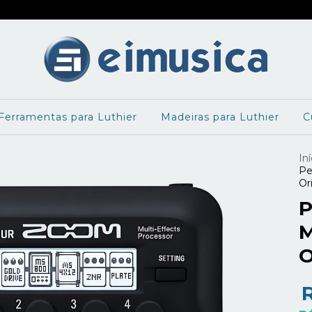
Ferramentas para Luthier
Madeiras para Luthier
C
Iní
Pe
Or
P
M
O