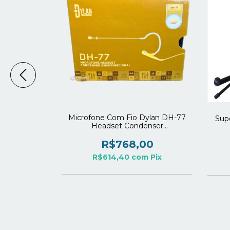
Referência
Microfone Com Fio Dylan DH-77
Sup
 Original
Headset Condenser
Ominidirecional Bege
00
R$768,00
om
Pix
R$614,40
com
Pix