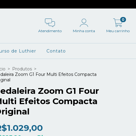
0
Atendimento
Minha conta
Meu carrinho
urso de Luthier
Contato
cio
>
Produtos
>
daleira Zoom G1 Four Multi Efeitos Compacta
iginal
edaleira Zoom G1 Four
ulti Efeitos Compacta
riginal
R$1.029,00