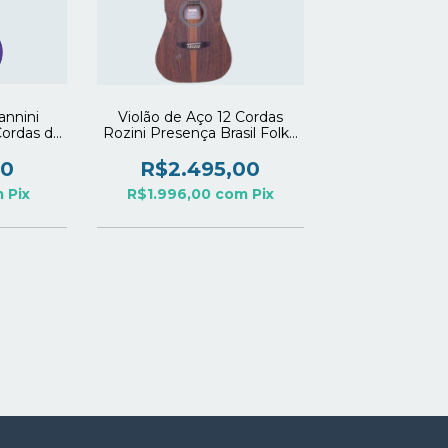
iannini
Violão de Aço 12 Cordas
Cordas de
Rozini Presença Brasil Folk -
 Purple
Modelo RX415 RE2.F.CT.LP
)
Louro Preto (Fosco)
00
R$2.495,00
m
Pix
R$1.996,00
com
Pix