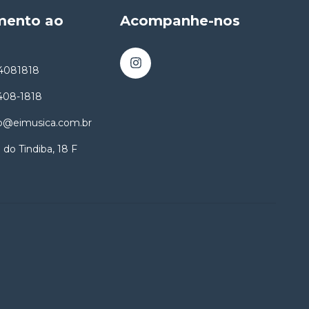
mento ao
Acompanhe-nos
4081818
8408-1818
o@eimusica.com.br
 do Tindiba, 18 F