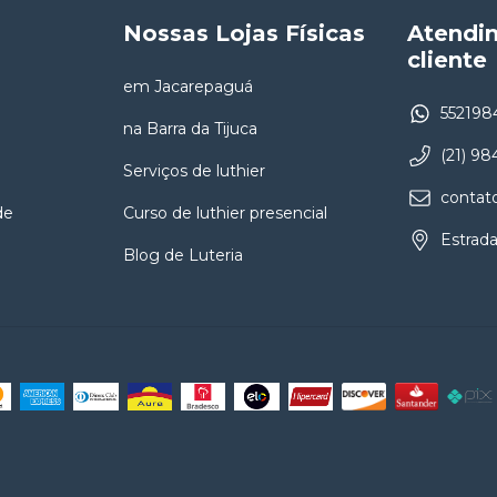
Nossas Lojas Físicas
Atendi
cliente
em Jacarepaguá
552198
na Barra da Tijuca
(21) 9
Serviços de luthier
contat
de
Curso de luthier presencial
Estrada
Blog de Luteria