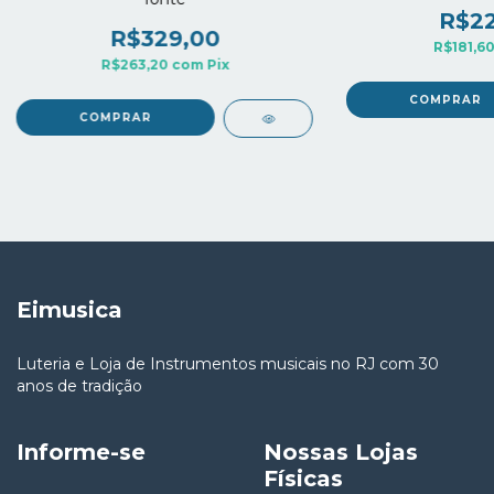
R$22
R$329,00
R$181,6
R$263,20
com
Pix
Eimusica
Luteria e Loja de Instrumentos musicais no RJ com 30
anos de tradição
Informe-se
Nossas Lojas
Físicas